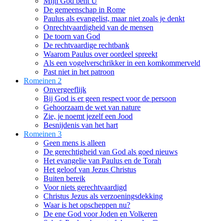
Mijn God bent U
De gemeenschap in Rome
Paulus als evangelist, maar niet zoals je denkt
Onrechtvaardigheid van de mensen
De toorn van God
De rechtvaardige rechtbank
Waarom Paulus over oordeel spreekt
Als een vogelverschrikker in een komkommerveld
Past niet in het patroon
Romeinen 2
Onvergeeflijk
Bij God is er geen respect voor de persoon
Gehoorzaam de wet van nature
Zie, je noemt jezelf een Jood
Besnijdenis van het hart
Romeinen 3
Geen mens is alleen
De gerechtigheid van God als goed nieuws
Het evangelie van Paulus en de Torah
Het geloof van Jezus Christus
Buiten bereik
Voor niets gerechtvaardigd
Christus Jezus als verzoeningsdekking
Waar is het opscheppen nu?
De ene God voor Joden en Volkeren