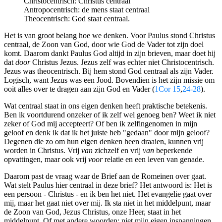
Christocentrisch: Christus centraal
Antropocentrisch: de mens staat centraal
Theocentrisch: God staat centraal.
Het is van groot belang hoe we denken. Voor Paulus stond Christus
centraal, de Zoon van God, door wie God de Vader tot zijn doel
komt. Daarom dankt Paulus God altijd in zijn brieven, maar doet hij
dat
door
Christus Jezus. Jezus zelf was echter niet Christocentrisch.
Jezus was theocentrisch. Bij hem stond God centraal als zijn Vader.
Logisch, want Jezus was een Jood. Bovendien is het zijn missie om
ooit alles over te dragen aan zijn God en Vader (
1Cor 15
,
24-28
).
Wat centraal staat in ons eigen denken heeft praktische betekenis.
Ben ik voortdurend onzeker of ik zelf wel genoeg ben? Weet ik niet
zeker of God mij accepteert? Of ben ik zelfingenomen in mijn
geloof en denk ik dat ik het juiste heb "gedaan" door mijn geloof?
Degenen die zo om hun eigen denken heen draaien, kunnen vrij
worden in Christus. Vrij
van
zichzelf en vrij
van
beperkende
opvattingen, maar ook vrij
voor
relatie en een leven van genade.
Daarom past de vraag waar de Brief aan de Romeinen over gaat.
Wat stelt Paulus hier centraal in deze brief? Het antwoord is: Het is
een persoon - Christus - en ik ben het niet. Het evangelie gaat over
mij, maar het gaat niet over mij. Ik sta niet in het middelpunt, maar
de Zoon van God, Jezus Christus, onze Heer, staat in het
middelpunt. Of met andere woorden: niet mijn eigen inspanningen,