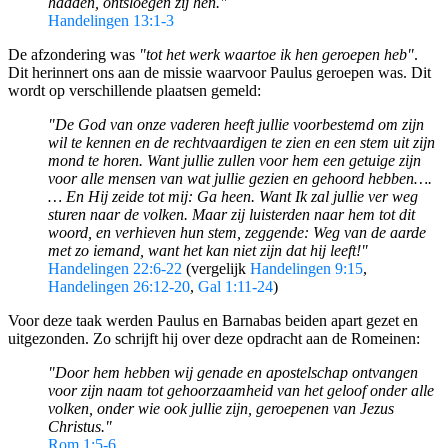
hadden, ontsloegen zij hen."
Handelingen 13:1-3
De afzondering was
"tot het werk waartoe ik hen geroepen heb"
.
Dit herinnert ons aan de missie waarvoor Paulus geroepen was. Dit
wordt op verschillende plaatsen gemeld:
"De God van onze vaderen heeft jullie voorbestemd om zijn
wil te kennen en de rechtvaardigen te zien en een stem uit zijn
mond te horen. Want jullie zullen voor hem een getuige zijn
voor alle mensen van wat jullie gezien en gehoord hebben….
… En Hij zeide tot mij: Ga heen. Want Ik zal jullie ver weg
sturen naar de volken. Maar zij luisterden naar hem tot dit
woord, en verhieven hun stem, zeggende: Weg van de aarde
met zo iemand, want het kan niet zijn dat hij leeft!"
Handelingen 22:6-22
(vergelijk
Handelingen 9:15
,
Handelingen 26:12-20
,
Gal 1:11-24
)
Voor deze taak werden Paulus en Barnabas beiden apart gezet en
uitgezonden. Zo schrijft hij over deze opdracht aan de Romeinen:
"
Door hem hebben wij genade en apostelschap ontvangen
voor zijn naam tot gehoorzaamheid van het geloof onder alle
volken, onder wie ook jullie zijn, geroepenen van Jezus
Christus."
Rom 1:5-6