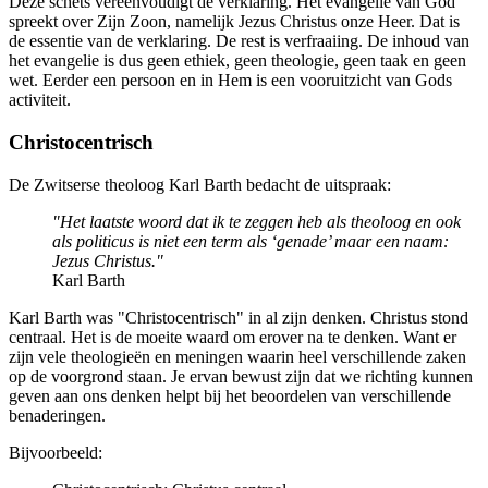
Deze schets vereenvoudigt de verklaring. Het evangelie van God
spreekt over Zijn Zoon, namelijk Jezus Christus onze Heer. Dat is
de essentie van de verklaring. De rest is verfraaiing. De inhoud van
het evangelie is dus geen ethiek, geen theologie, geen taak en geen
wet. Eerder een persoon en in Hem is een vooruitzicht van Gods
activiteit.
Christocentrisch
De Zwitserse theoloog Karl Barth bedacht de uitspraak:
"Het laatste woord dat ik te zeggen heb als theoloog en ook
als politicus is niet een term als ‘genade’ maar een naam:
Jezus Christus."
Karl Barth
Karl Barth was "Christocentrisch" in al zijn denken. Christus stond
centraal. Het is de moeite waard om erover na te denken. Want er
zijn vele theologieën en meningen waarin heel verschillende zaken
op de voorgrond staan. Je ervan bewust zijn dat we richting kunnen
geven aan ons denken helpt bij het beoordelen van verschillende
benaderingen.
Bijvoorbeeld: