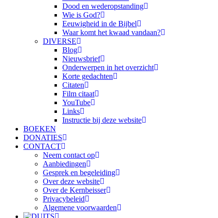
Dood en wederopstanding
Wie is God?
Eeuwigheid in de Bijbel
Waar komt het kwaad vandaan?
DIVERSE
Blog
Nieuwsbrief
Onderwerpen in het overzicht
Korte gedachten
Citaten
Film citaat
YouTube
Links
Instructie bij deze website
BOEKEN
DONATIES
CONTACT
Neem contact op
Aanbiedingen
Gesprek en begeleiding
Over deze website
Over de Kernbeisser
Privacybeleid
Algemene voorwaarden