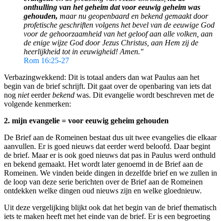
onthulling van het geheim dat voor eeuwig geheim was
gehouden,
maar nu geopenbaard en bekend gemaakt door
profetische geschriften volgens het bevel van de eeuwige God
voor de gehoorzaamheid van het geloof aan alle volken, aan
de enige wijze God door Jezus Christus, aan Hem zij de
heerlijkheid tot in eeuwigheid! Amen."
Rom 16:25-27
Verbazingwekkend: Dit is totaal anders dan wat Paulus aan het
begin van de brief schrijft. Dit gaat over de openbaring van iets dat
nog
niet
eerder
bekend
was. Dit evangelie wordt beschreven met de
volgende kenmerken:
2. mijn evangelie = voor eeuwig geheim gehouden
De Brief aan de Romeinen bestaat dus uit twee evangelies die elkaar
aanvullen. Er is goed nieuws dat eerder werd beloofd. Daar begint
de brief. Maar er is ook goed nieuws dat pas in Paulus werd onthuld
en bekend gemaakt. Het wordt later genoemd in de Brief aan de
Romeinen. We vinden beide dingen in dezelfde brief en we zullen in
de loop van deze serie berichten over de Brief aan de Romeinen
ontdekken welke dingen oud nieuws zijn en welke gloednieuw.
Uit deze vergelijking blijkt ook dat het begin van de brief thematisch
iets te maken heeft met het einde van de brief. Er is een begroeting