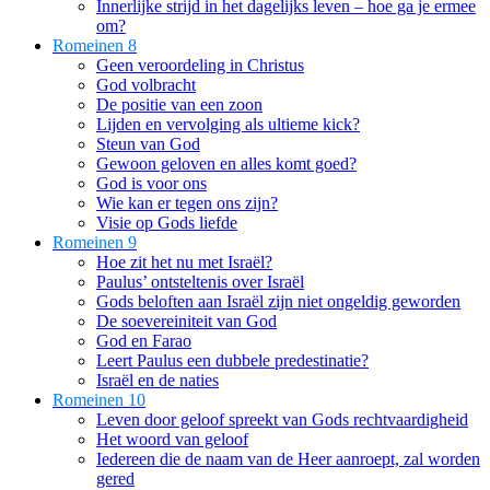
Innerlijke strijd in het dagelijks leven – hoe ga je ermee
om?
Romeinen 8
Geen veroordeling in Christus
God volbracht
De positie van een zoon
Lijden en vervolging als ultieme kick?
Steun van God
Gewoon geloven en alles komt goed?
God is voor ons
Wie kan er tegen ons zijn?
Visie op Gods liefde
Romeinen 9
Hoe zit het nu met Israël?
Paulus’ ontsteltenis over Israël
Gods beloften aan Israël zijn niet ongeldig geworden
De soevereiniteit van God
God en Farao
Leert Paulus een dubbele predestinatie?
Israël en de naties
Romeinen 10
Leven door geloof spreekt van Gods rechtvaardigheid
Het woord van geloof
Iedereen die de naam van de Heer aanroept, zal worden
gered