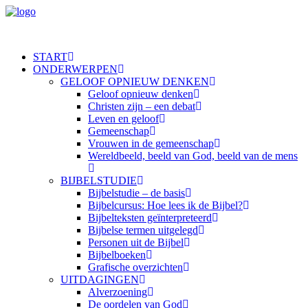
START
ONDERWERPEN
GELOOF OPNIEUW DENKEN
Geloof opnieuw denken
Christen zijn – een debat
Leven en geloof
Gemeenschap
Vrouwen in de gemeenschap
Wereldbeeld, beeld van God, beeld van de mens
BIJBELSTUDIE
Bijbelstudie – de basis
Bijbelcursus: Hoe lees ik de Bijbel?
Bijbelteksten geïnterpreteerd
Bijbelse termen uitgelegd
Personen uit de Bijbel
Bijbelboeken
Grafische overzichten
UITDAGINGEN
Alverzoening
De oordelen van God