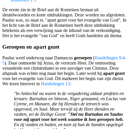
De eerste zin in de Brief aan de Romeinen bestaat uit
sleutelwoorden en korte uitdrukkingen. Deze worden nu afgesloten.
Paulus was, zo staat er, "apart gezet voor het evangelie van God". In
het licht van de Brief aan de Romeinen heeft deze uitdrukking
betekenis als een verwijzing naar de inhoud van de verkondiging.
Het is het evangelie "van God" en heeft Gods handelen als thema.
Geroepen en apart gezet
Paulus werd onderweg naar Damascus
geroepen
(
Handelingen 9:4-
5
). Daar ontmoette hij Jezus, de verrezen Heer. De ontmoeting
veranderde een christenhater in een navolger van Christus. Deze
afspraak was echter nog maar het begin. Later werd hij
apart gezet
voor het evangelie van God. Dit markeert het begin van zijn dienst.
We lezen hierover in
Handelingen 13
:
"In Antiochië nu waren in de vergadering aldaar profeten en
leraars: Barnabas en Simeon, Niger genaamd, en Lucius van
Cyrene, en Manaen, die bij Herodes de tetrarch was
opgevoed, en Saul. Maar terwijl zij de Heer dienden en
vastten, zei de Heilige Geest:
"Stel nu Barnabas en Saulus
voor mij apart voor het werk waartoe ik hen geroepen heb.
En zij vastten en baden, en toen zij hun de handen opgelegd