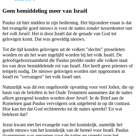
Geen bemiddeling meer van Israël
Paulus zit hier midden in zijn bediening. Het bijzondere eraan is dat
het evangelie goed nieuws is voor de naties
zonder tussenkomst van
het volk Israël
. Het is door Israël dat de genade van God tot
gelovigen komt. Dat was geweldig nieuws.
Tot die tijd konden gelovigen uit de volken "slechts" proselieten
worden en als het ware ingelijfd worden bij het volk Israël. De
geloofsgehoorzaamheid die Paulus predikt onder alle volken staat
los van deze bemiddelende rol van Israël. Het heeft geen priesters of
tempels nodig. De nieuwe gelovigen worden niet opgenomen in
Israël en "vervangen" het volk Israël niet.
Natuurlijk was dit een ongehoorde opvatting voor veel Joden, die op
basis van de beloften in het Oude Testament aannamen dat de naties
alleen
gezegend konden worden
door Israël
. In de Brief aan de
Romeinen gaat Paulus vervolgens ook uitgebreid in op dit contrast.
Hoe kan het dat God rechtstreeks tot de naties spreekt? En wat
betekent dat?
Jezus kwam met het evangelie van het koninkrijk, namelijk het
goede nieuws van het koninkrijk van de hemel voor Israël. Paulus
daarentegen was geroepen voor de naties en spreekt over het