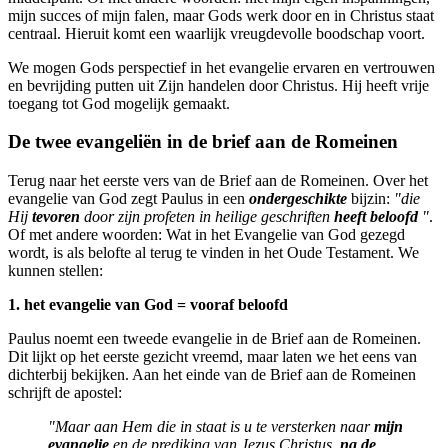
mijn succes of mijn falen, maar Gods werk door en in Christus staat
centraal. Hieruit komt een waarlijk vreugdevolle boodschap voort.
We mogen Gods perspectief in het evangelie ervaren en vertrouwen
en bevrijding putten uit Zijn handelen door Christus. Hij heeft vrije
toegang tot God mogelijk gemaakt.
De twee evangeliën in de brief aan de Romeinen
Terug naar het eerste vers van de Brief aan de Romeinen. Over het
evangelie van God zegt Paulus in een
ondergeschikte
bijzin:
"die
Hij
tevoren
door zijn profeten in heilige geschriften
heeft beloofd
"
.
Of met andere woorden: Wat in het Evangelie van God gezegd
wordt, is als belofte al terug te vinden in het Oude Testament. We
kunnen stellen:
1. het evangelie van God = vooraf beloofd
Paulus noemt een tweede evangelie in de Brief aan de Romeinen.
Dit lijkt op het eerste gezicht vreemd, maar laten we het eens van
dichterbij bekijken. Aan het einde van de Brief aan de Romeinen
schrijft de apostel:
"Maar aan Hem die in staat is u te versterken naar
mijn
evangelie
en de prediking van Jezus Christus,
na de