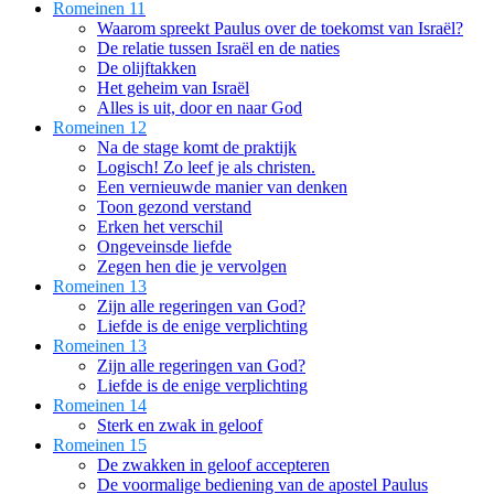
Romeinen 11
Waarom spreekt Paulus over de toekomst van Israël?
De relatie tussen Israël en de naties
De olijftakken
Het geheim van Israël
Alles is uit, door en naar God
Romeinen 12
Na de stage komt de praktijk
Logisch! Zo leef je als christen.
Een vernieuwde manier van denken
Toon gezond verstand
Erken het verschil
Ongeveinsde liefde
Zegen hen die je vervolgen
Romeinen 13
Zijn alle regeringen van God?
Liefde is de enige verplichting
Romeinen 13
Zijn alle regeringen van God?
Liefde is de enige verplichting
Romeinen 14
Sterk en zwak in geloof
Romeinen 15
De zwakken in geloof accepteren
De voormalige bediening van de apostel Paulus